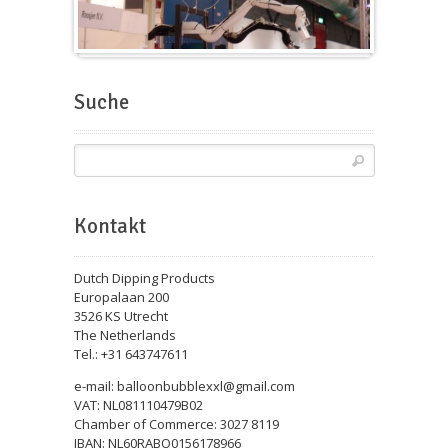
Messeballons
Suche
Kontakt
Dutch Dipping Products
Europalaan 200
3526 KS Utrecht
The Netherlands
Tel.: +31 643747611
e-mail: balloonbubblexxl@gmail.com
VAT: NL081110479B02
Chamber of Commerce: 3027 8119
IBAN: NL60RABO0156178966