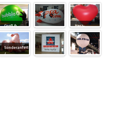
Groß &
Herz-
Rund
Zeppelin
Ballon
Sonderanfertigung
/
Sonderanfertigung
Würfel
Messeballons