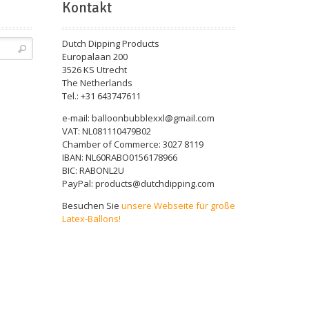
Kontakt
Dutch Dipping Products
Europalaan 200
3526 KS Utrecht
The Netherlands
Tel.: +31 643747611
e-mail: balloonbubblexxl@gmail.com
VAT: NL081110479B02
Chamber of Commerce: 3027 8119
IBAN: NL60RABO0156178966
BIC: RABONL2U
PayPal: products@dutchdipping.com
Besuchen Sie
unsere Webseite für große
Latex-Ballons!