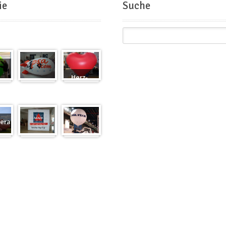
ie
Suche
Herz-
Zeppelin
Ballon
eranfertigung
eranfertigung
Würfel
Messeballons