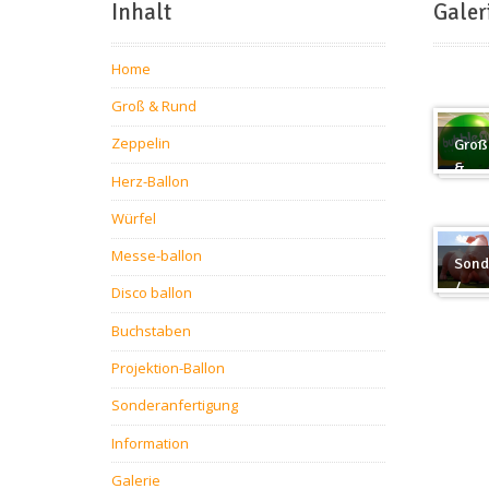
Inhalt
Galer
Home
Groß & Rund
Zeppelin
Groß
&
Herz-Ballon
Rund
Würfel
Messe-ballon
Sond
/
Disco ballon
Sond
Buchstaben
Projektion-Ballon
Sonderanfertigung
Information
Galerie