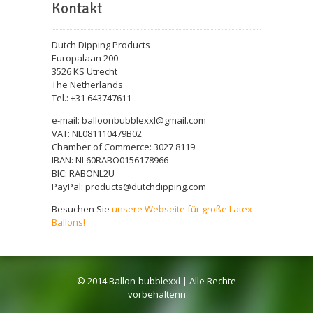
Kontakt
Dutch Dipping Products
Europalaan 200
3526 KS Utrecht
The Netherlands
Tel.: +31 643747611
e-mail: balloonbubblexxl@gmail.com
VAT: NL081110479B02
Chamber of Commerce: 3027 8119
IBAN: NL60RABO0156178966
BIC: RABONL2U
PayPal: products@dutchdipping.com
Besuchen Sie
unsere Webseite für große Latex-
Ballons!
© 2014 Ballon-bubblexxl | Alle Rechte
vorbehaltenn