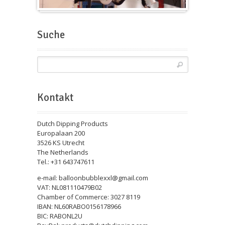
Messeballons
Suche
Kontakt
Dutch Dipping Products
Europalaan 200
3526 KS Utrecht
The Netherlands
Tel.: +31 643747611
e-mail: balloonbubblexxl@gmail.com
VAT: NL081110479B02
Chamber of Commerce: 3027 8119
IBAN: NL60RABO0156178966
BIC: RABONL2U