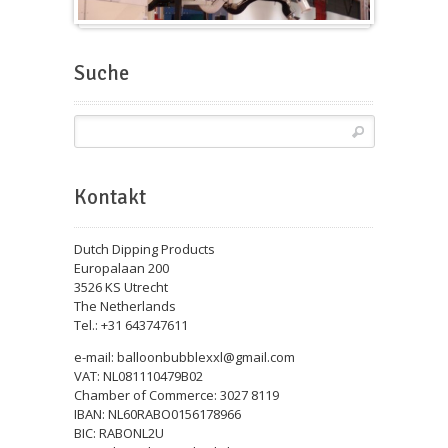
Messeballons
Suche
Kontakt
Dutch Dipping Products
Europalaan 200
3526 KS Utrecht
The Netherlands
Tel.: +31 643747611
e-mail: balloonbubblexxl@gmail.com
VAT: NL081110479B02
Chamber of Commerce: 3027 8119
IBAN: NL60RABO0156178966
BIC: RABONL2U