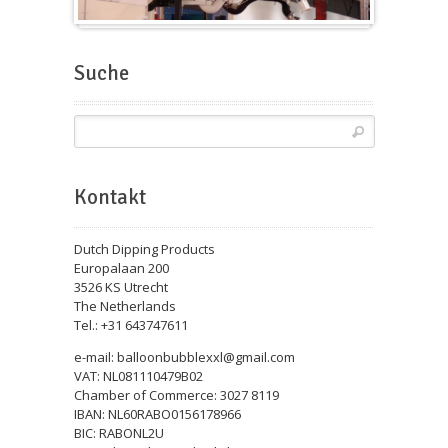
Messeballons
Suche
Kontakt
Dutch Dipping Products
Europalaan 200
3526 KS Utrecht
The Netherlands
Tel.: +31 643747611
e-mail: balloonbubblexxl@gmail.com
VAT: NL081110479B02
Chamber of Commerce: 3027 8119
IBAN: NL60RABO0156178966
BIC: RABONL2U