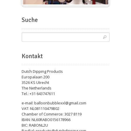
Messeballons
Suche
Kontakt
Dutch Dipping Products
Europalaan 200
3526 KS Utrecht
The Netherlands
Tel.: +31 643747611
e-mail: balloonbubblexxl@gmail.com
VAT: NL081110479B02
Chamber of Commerce: 3027 8119
IBAN: NL60RABO0156178966
BIC: RABONL2U
PayPal: products@dutchdipping.com