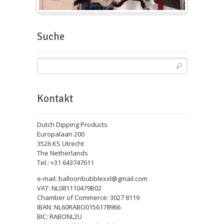
Messeballons
Suche
Kontakt
Dutch Dipping Products
Europalaan 200
3526 KS Utrecht
The Netherlands
Tel.: +31 643747611
e-mail: balloonbubblexxl@gmail.com
VAT: NL081110479B02
Chamber of Commerce: 3027 8119
IBAN: NL60RABO0156178966
BIC: RABONL2U