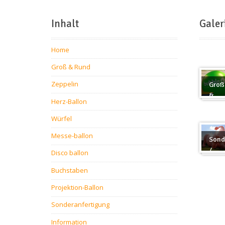
Inhalt
Galer
Home
Groß & Rund
Zeppelin
Groß
&
Herz-Ballon
Rund
Würfel
Messe-ballon
Sond
/
Disco ballon
Sond
Buchstaben
Projektion-Ballon
Sonderanfertigung
Information