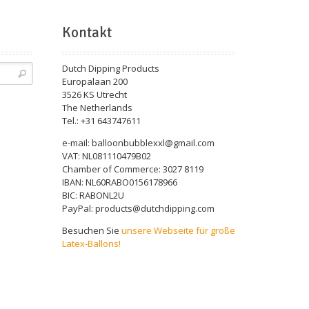
Kontakt
Dutch Dipping Products
Europalaan 200
3526 KS Utrecht
The Netherlands
Tel.: +31 643747611
e-mail: balloonbubblexxl@gmail.com
VAT: NL081110479B02
Chamber of Commerce: 3027 8119
IBAN: NL60RABO0156178966
BIC: RABONL2U
PayPal: products@dutchdipping.com
Besuchen Sie
unsere Webseite für große
Latex-Ballons!