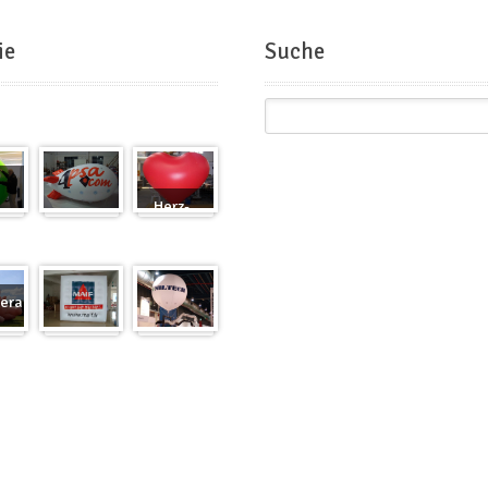
ie
Suche
Herz-
Zeppelin
Ballon
eranfertigung
eranfertigung
Würfel
Messeballons