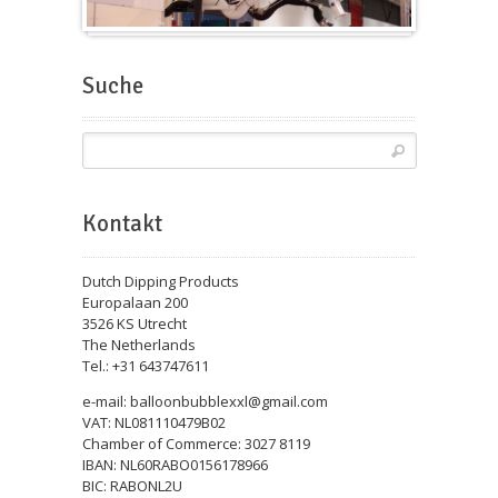
Messeballons
Suche
Kontakt
Dutch Dipping Products
Europalaan 200
3526 KS Utrecht
The Netherlands
Tel.: +31 643747611
e-mail: balloonbubblexxl@gmail.com
VAT: NL081110479B02
Chamber of Commerce: 3027 8119
IBAN: NL60RABO0156178966
BIC: RABONL2U