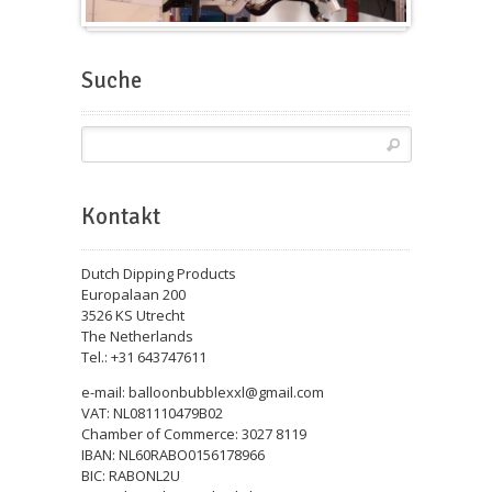
Messeballons
Suche
Kontakt
Dutch Dipping Products
Europalaan 200
3526 KS Utrecht
The Netherlands
Tel.: +31 643747611
e-mail: balloonbubblexxl@gmail.com
VAT: NL081110479B02
Chamber of Commerce: 3027 8119
IBAN: NL60RABO0156178966
BIC: RABONL2U