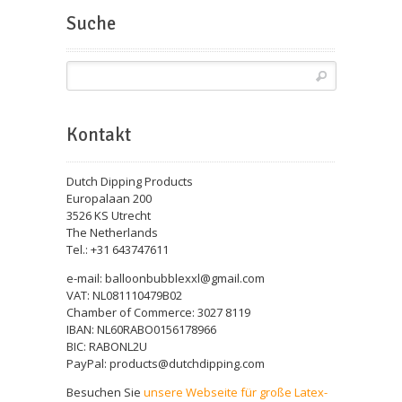
Suche
Kontakt
Dutch Dipping Products
Europalaan 200
3526 KS Utrecht
The Netherlands
Tel.: +31 643747611
e-mail: balloonbubblexxl@gmail.com
VAT: NL081110479B02
Chamber of Commerce: 3027 8119
IBAN: NL60RABO0156178966
BIC: RABONL2U
PayPal: products@dutchdipping.com
Besuchen Sie
unsere Webseite für große Latex-