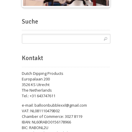
Messeballons
Suche
Kontakt
Dutch Dipping Products
Europalaan 200
3526 KS Utrecht
The Netherlands
Tel.: +31 643747611
e-mail: balloonbubblexxl@gmail.com
VAT: NL081110479B02
Chamber of Commerce: 3027 8119
IBAN: NL60RABO0156178966
BIC: RABONL2U