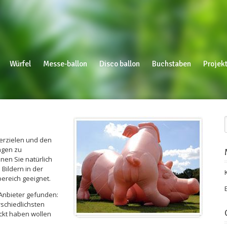
Würfel
Messe-ballon
Disco ballon
Buchstaben
Projekt
erzielen und den
ngen zu
nen Sie natürlich
Bildern in der
bereich geeignet.
Anbieter gefunden:
rschiedlichsten
ckt haben wollen