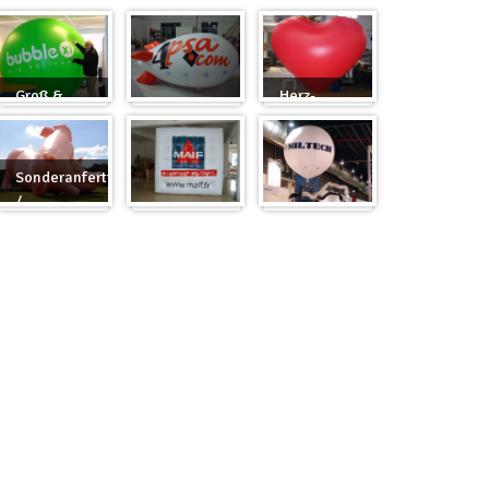
Groß &
Herz-
Rund
Zeppelin
Ballon
Sonderanfertigung
/
Sonderanfertigung
Würfel
Messeballons