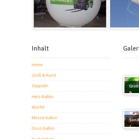
Inhalt
Galer
Home
Groß & Rund
Zeppelin
Groß
&
Herz-Ballon
Rund
Würfel
Messe-ballon
Sond
/
Disco ballon
Sond
Buchstaben