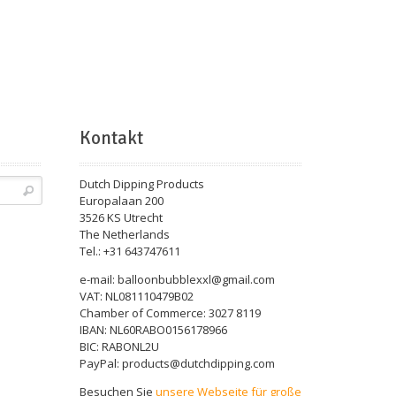
Kontakt
Dutch Dipping Products
Europalaan 200
3526 KS Utrecht
The Netherlands
Tel.: +31 643747611
e-mail: balloonbubblexxl@gmail.com
VAT: NL081110479B02
Chamber of Commerce: 3027 8119
IBAN: NL60RABO0156178966
BIC: RABONL2U
PayPal: products@dutchdipping.com
Besuchen Sie
unsere Webseite für große