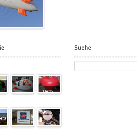
ie
Suche
Herz-
Zeppelin
Ballon
eranfertigung
eranfertigung
Würfel
Messeballons