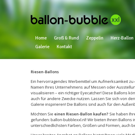
Home
Groß & Rund
Zeppelin
Herz-Ballon
Galerie
Kontakt
Riesen-Ballons
Ein hervorragendes Werbemittel um Aufmerksamkeit zu 
Namen Ihres Unternehmens auf Messen oder Ausstellu
visualisieren – ein richtiger Eyecatcher! Diese Ballons kön
auch für andere Zwecke nutzen. Lassen Sie sich von den 
Galerie inspirieren! Die Ballons sind auch für den Außen
Möchten Sie
einen Riesen-Ballon kaufen?
Sie haben Ihr
gefunden: ballon-bubblexxl.nl! Wir bieten Ihnen Ballons 
unterschiedlichsten Farben, Größen und Formen, auch b
Unser breites Angebot an Ballons bietet Ihnen viele Mögl