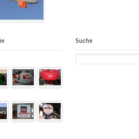
ie
Suche
Herz-
Zeppelin
Ballon
eranfertigung
eranfertigung
Würfel
Messeballons