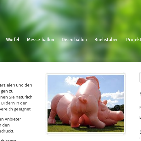
Würfel
Messe-ballon
Disco ballon
Buchstaben
Projekt
erzielen und den
ngen zu
nen Sie natürlich
Bildern in der
bereich geeignet.
en Anbieter
in den
edruckt.
ichkeiten: