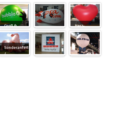
Groß &
Herz-
Rund
Zeppelin
Ballon
Sonderanfertigung
/
Sonderanfertigung
Würfel
Messeballons