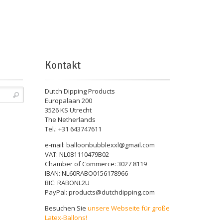
Kontakt
Dutch Dipping Products
Europalaan 200
3526 KS Utrecht
The Netherlands
Tel.: +31 643747611
e-mail: balloonbubblexxl@gmail.com
VAT: NL081110479B02
Chamber of Commerce: 3027 8119
IBAN: NL60RABO0156178966
BIC: RABONL2U
PayPal: products@dutchdipping.com
Besuchen Sie
unsere Webseite für große
Latex-Ballons!