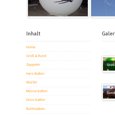
Inhalt
Galer
Home
Groß & Rund
Zeppelin
Groß
&
Herz-Ballon
Rund
Würfel
Messe-ballon
Sond
/
Disco ballon
Sond
Buchstaben