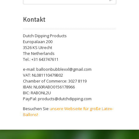
Kontakt
Dutch Dipping Products
Europalaan 200
3526 KS Utrecht
The Netherlands
Tel.: +31 643747611
e-mail: balloonbubblexxl@gmail.com
VAT: NL081110479B02
Chamber of Commerce: 3027 8119
IBAN: NL60RABO0156178966
BIC: RABONL2U
PayPal: products@dutchdipping.com
Besuchen Sie
unsere Webseite für große Latex-
Ballons!