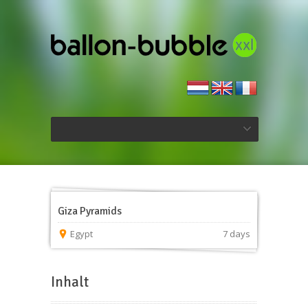
Giza Pyramids
Egypt
7 days
Inhalt