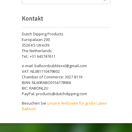
Kontakt
Dutch Dipping Products
Europalaan 200
3526 KS Utrecht
The Netherlands
Tel.: +31 643747611
e-mail: balloonbubblexxl@gmail.com
VAT: NL081110479B02
Chamber of Commerce: 3027 8119
IBAN: NL60RABO0156178966
BIC: RABONL2U
PayPal: products@dutchdipping.com
Besuchen Sie
unsere Webseite für große Latex-
Ballons!