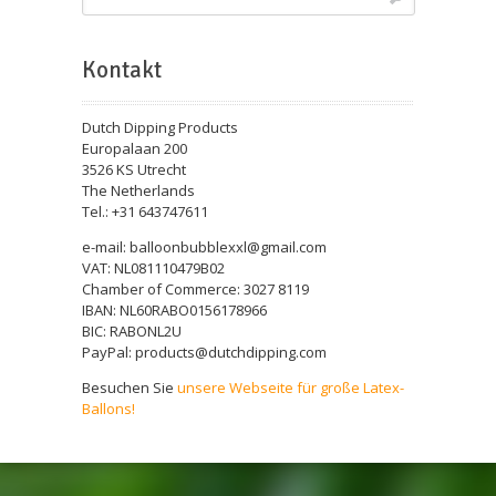
Kontakt
Dutch Dipping Products
Europalaan 200
3526 KS Utrecht
The Netherlands
Tel.: +31 643747611
e-mail: balloonbubblexxl@gmail.com
VAT: NL081110479B02
Chamber of Commerce: 3027 8119
IBAN: NL60RABO0156178966
BIC: RABONL2U
PayPal: products@dutchdipping.com
Besuchen Sie
unsere Webseite für große Latex-
Ballons!