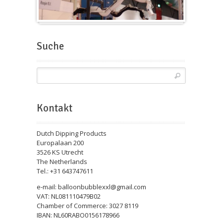
Messeballons
Suche
Kontakt
Dutch Dipping Products
Europalaan 200
3526 KS Utrecht
The Netherlands
Tel.: +31 643747611
e-mail: balloonbubblexxl@gmail.com
VAT: NL081110479B02
Chamber of Commerce: 3027 8119
IBAN: NL60RABO0156178966