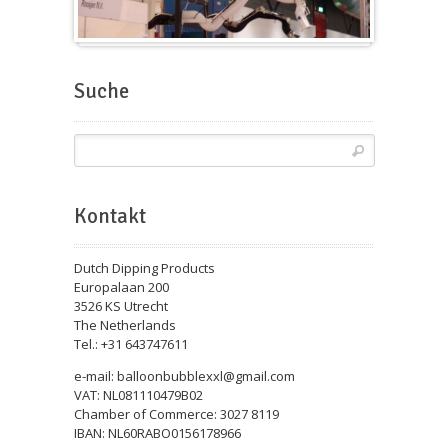
Messeballons
Suche
Kontakt
Dutch Dipping Products
Europalaan 200
3526 KS Utrecht
The Netherlands
Tel.: +31 643747611
e-mail: balloonbubblexxl@gmail.com
VAT: NL081110479B02
Chamber of Commerce: 3027 8119
IBAN: NL60RABO0156178966