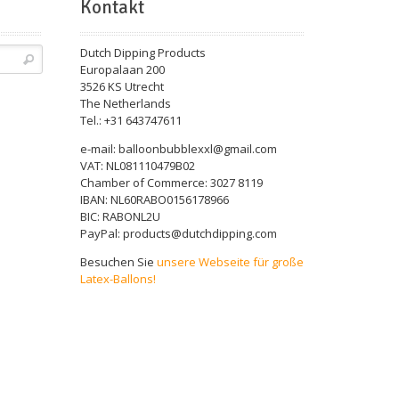
Kontakt
Dutch Dipping Products
Europalaan 200
3526 KS Utrecht
The Netherlands
Tel.: +31 643747611
e-mail: balloonbubblexxl@gmail.com
VAT: NL081110479B02
Chamber of Commerce: 3027 8119
IBAN: NL60RABO0156178966
BIC: RABONL2U
PayPal: products@dutchdipping.com
Besuchen Sie
unsere Webseite für große
Latex-Ballons!