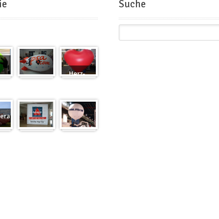
ie
Suche
Herz-
Zeppelin
Ballon
eranfertigung
eranfertigung
Würfel
Messeballons