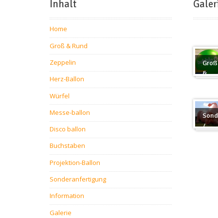
Inhalt
Galer
Home
Groß & Rund
Zeppelin
Groß
&
Herz-Ballon
Rund
Würfel
Messe-ballon
Sond
/
Disco ballon
Sond
Buchstaben
Projektion-Ballon
Sonderanfertigung
Information
Galerie