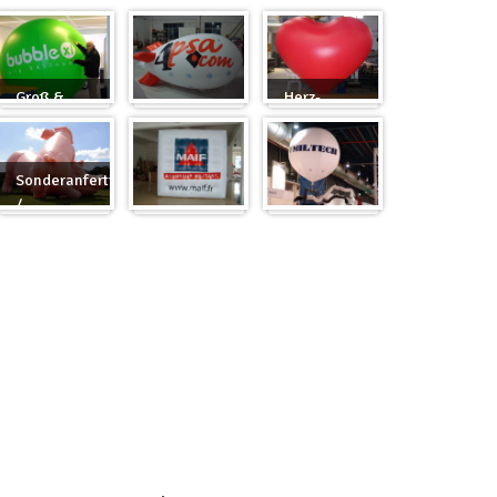
Groß &
Herz-
Rund
Zeppelin
Ballon
Sonderanfertigung
/
Sonderanfertigung
Würfel
Messeballons