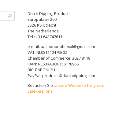
Dutch Dipping Products
Europalaan 200
3526 KS Utrecht
The Netherlands
Tel.: +31 643747611
e-mail: balloonbubblexxl@gmail.com
VAT: NL081110479B02
Chamber of Commerce: 3027 8119
IBAN: NL60RABO0156178966
BIC: RABONL2U
PayPal: products@dutchdipping.com
Besuchen Sie
unsere Webseite für große
Latex-Ballons!