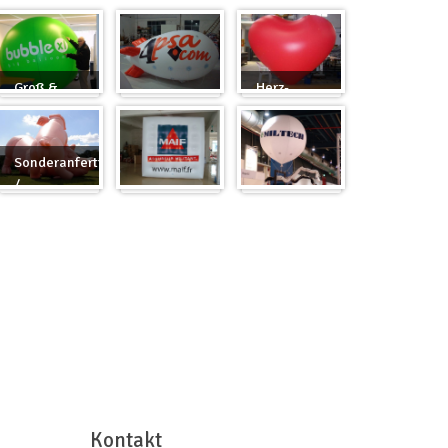
Groß &
Herz-
Rund
Zeppelin
Ballon
Sonderanfertigung
/
Sonderanfertigung
Würfel
Messeballons
Kontakt