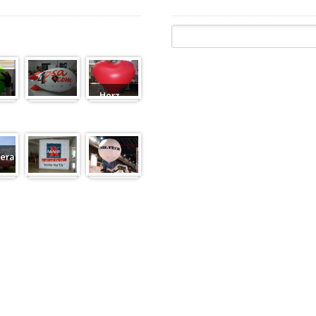
Herz-
Zeppelin
Ballon
eranfertigung
eranfertigung
Würfel
Messeballons