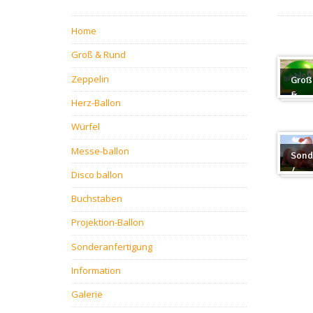
Home
Groß & Rund
Zeppelin
Groß
&
Herz-Ballon
Rund
Würfel
Messe-ballon
Sond
/
Disco ballon
Sond
Buchstaben
Projektion-Ballon
Sonderanfertigung
Information
Galerie