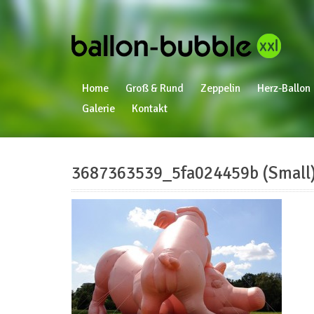
Home
Groß & Rund
Zeppelin
Herz-Ballon
Galerie
Kontakt
3687363539_5fa024459b (Small