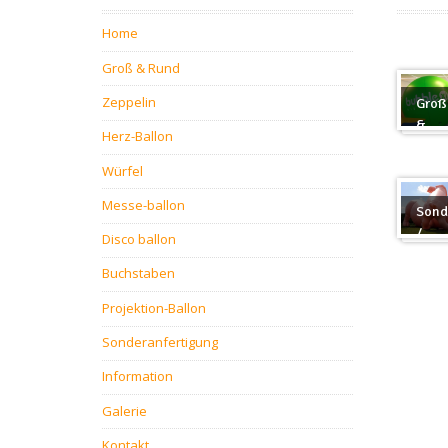
Home
Groß & Rund
Zeppelin
Groß
&
Herz-Ballon
Rund
Würfel
Messe-ballon
Sond
/
Disco ballon
Sond
Buchstaben
Projektion-Ballon
Sonderanfertigung
Information
Galerie
Kontakt