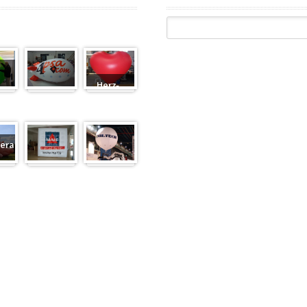
Herz-
Zeppelin
Ballon
eranfertigung
eranfertigung
Würfel
Messeballons