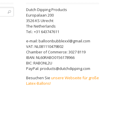
Dutch Dipping Products
Europalaan 200
3526 KS Utrecht
The Netherlands
Tel.: +31 643747611
e-mail: balloonbubblexxl@gmail.com
VAT: NL081110479B02
Chamber of Commerce: 3027 8119
IBAN: NL60RABO0156178966
BIC: RABONL2U
PayPal: products@dutchdipping.com
Besuchen Sie
unsere Webseite für große
Latex-Ballons!