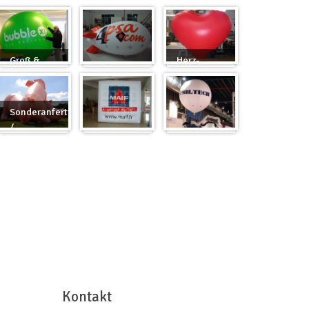
Groß &
Herz-
Rund
Zeppelin
Ballon
Sonderanfertigung
/
Sonderanfertigung
Würfel
Messeballons
Kontakt