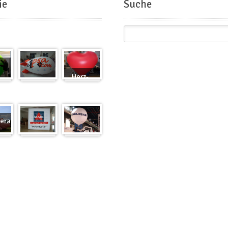
ie
Suche
Herz-
Zeppelin
Ballon
eranfertigung
eranfertigung
Würfel
Messeballons