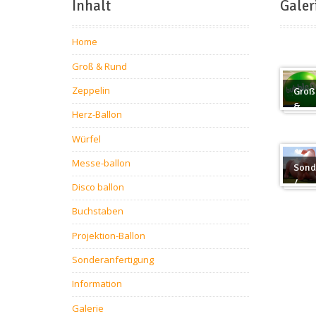
Inhalt
Galer
Home
Groß & Rund
Zeppelin
Groß
&
Herz-Ballon
Rund
Würfel
Messe-ballon
Sond
/
Disco ballon
Sond
Buchstaben
Projektion-Ballon
Sonderanfertigung
Information
Galerie