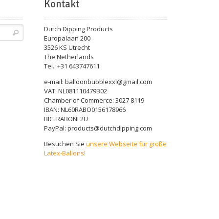
Kontakt
Dutch Dipping Products
Europalaan 200
3526 KS Utrecht
The Netherlands
Tel.: +31 643747611
e-mail: balloonbubblexxl@gmail.com
VAT: NL081110479B02
Chamber of Commerce: 3027 8119
IBAN: NL60RABO0156178966
BIC: RABONL2U
PayPal: products@dutchdipping.com
Besuchen Sie
unsere Webseite für große
Latex-Ballons!