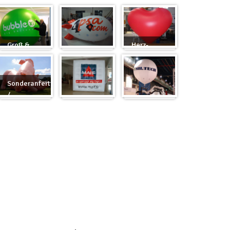
Groß &
Herz-
Rund
Zeppelin
Ballon
Sonderanfertigung
/
Sonderanfertigung
Würfel
Messeballons