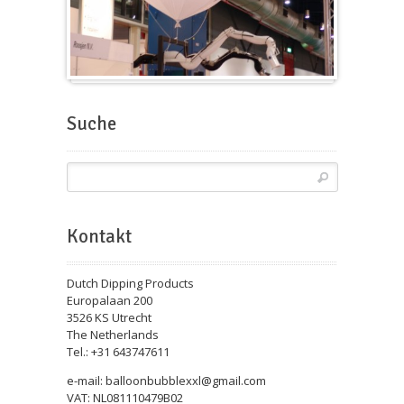
Messeballons
Suche
Kontakt
Dutch Dipping Products
Europalaan 200
3526 KS Utrecht
The Netherlands
Tel.: +31 643747611
e-mail: balloonbubblexxl@gmail.com
VAT: NL081110479B02