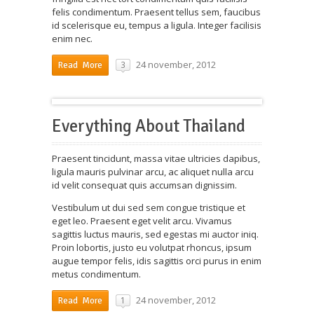
felis condimentum. Praesent tellus sem, faucibus
id scelerisque eu, tempus a ligula. Integer facilisis
enim nec.
24 november, 2012
3
Read More
Everything About Thailand
Praesent tincidunt, massa vitae ultricies dapibus,
ligula mauris pulvinar arcu, ac aliquet nulla arcu
id velit consequat quis accumsan dignissim.
Vestibulum ut dui sed sem congue tristique et
eget leo. Praesent eget velit arcu. Vivamus
sagittis luctus mauris, sed egestas mi auctor iniq.
Proin lobortis, justo eu volutpat rhoncus, ipsum
augue tempor felis, idis sagittis orci purus in enim
metus condimentum.
24 november, 2012
1
Read More