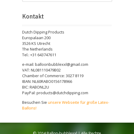
Kontakt
Dutch Dipping Products
Europalaan 200
3526 KS Utrecht
The Netherlands
Tel.: +31 643747611
e-mail: balloonbubblexxl@gmail.com
VAT: NL081110479B02
Chamber of Commerce: 3027 8119
IBAN: NL60RABO0156178966
BIC: RABONL2U
PayPal: products@dutchdipping.com
Besuchen Sie
unsere Webseite für große Latex-
Ballons!
© 2014 Ballon-bubblexxl | Alle Rechte