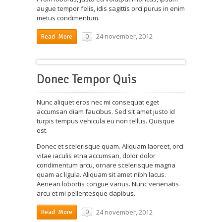
augue tempor felis, idis sagittis orci purus in enim
metus condimentum.
24 november, 2012
0
Read More
Donec Tempor Quis
Nunc aliquet eros nec mi consequat eget
accumsan diam faucibus. Sed sit amet justo id
turpis tempus vehicula eu non tellus. Quisque
est.
Donec et scelerisque quam. Aliquam laoreet, orci
vitae iaculis etna accumsan, dolor dolor
condimentum arcu, ornare scelerisque magna
quam ac ligula. Aliquam sit amet nibh lacus.
Aenean lobortis congue varius. Nunc venenatis
arcu et mi pellentesque dapibus.
24 november, 2012
0
Read More