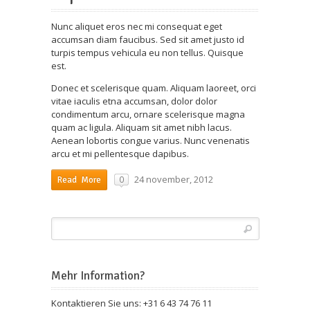
Nunc aliquet eros nec mi consequat eget
accumsan diam faucibus. Sed sit amet justo id
turpis tempus vehicula eu non tellus. Quisque
est.
Donec et scelerisque quam. Aliquam laoreet, orci
vitae iaculis etna accumsan, dolor dolor
condimentum arcu, ornare scelerisque magna
quam ac ligula. Aliquam sit amet nibh lacus.
Aenean lobortis congue varius. Nunc venenatis
arcu et mi pellentesque dapibus.
24 november, 2012
0
Read More
Mehr Information?
Kontaktieren Sie uns: +31 6 43 74 76 11