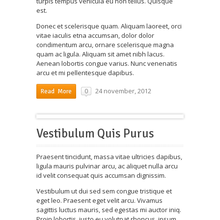
turpis tempus vehicula eu non tellus. Quisque
est.
Donec et scelerisque quam. Aliquam laoreet, orci
vitae iaculis etna accumsan, dolor dolor
condimentum arcu, ornare scelerisque magna
quam ac ligula. Aliquam sit amet nibh lacus.
Aenean lobortis congue varius. Nunc venenatis
arcu et mi pellentesque dapibus.
24 november, 2012
0
Read More
Vestibulum Quis Purus
Praesent tincidunt, massa vitae ultricies dapibus,
ligula mauris pulvinar arcu, ac aliquet nulla arcu
id velit consequat quis accumsan dignissim.
Vestibulum ut dui sed sem congue tristique et
eget leo. Praesent eget velit arcu. Vivamus
sagittis luctus mauris, sed egestas mi auctor iniq.
Proin lobortis, justo eu volutpat rhoncus, ipsum