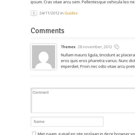
ipsum. Cras vitae arcu sem. Pellentesque vehicula leo nec
24/11/2012 in
Guides
1
Comments
28 november, 2012
Themex
Nullam mauris ligula, tincidunt ac placera
eros quis eros pharetra varius. Nunc dict
imperdiet. Proin nec odio vitae arcu pret
Mijn naam, e-mail en site opslaan in deze browser vo