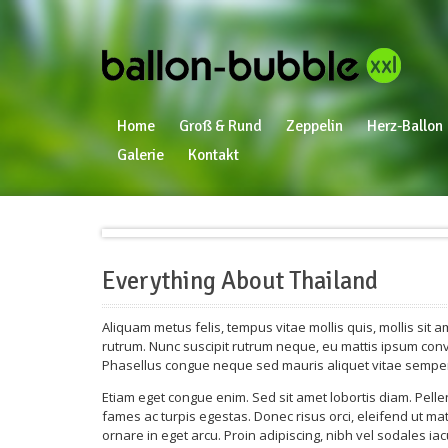
Home
Groß & Rund
Zeppelin
Herz-Ballon
Galerie
Kontakt
Everything About Thailand
Aliquam metus felis, tempus vitae mollis quis, mollis sit
rutrum. Nunc suscipit rutrum neque, eu mattis ipsum conva
Phasellus congue neque sed mauris aliquet vitae semper
Etiam eget congue enim. Sed sit amet lobortis diam. Pell
fames ac turpis egestas. Donec risus orci, eleifend ut m
ornare in eget arcu. Proin adipiscing, nibh vel sodales iac