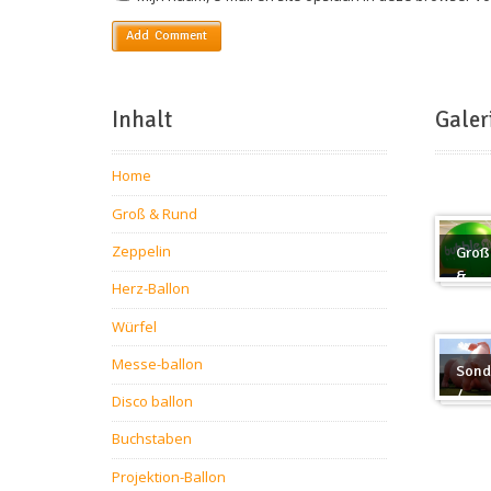
Inhalt
Galer
Home
Groß & Rund
Zeppelin
Groß
&
Herz-Ballon
Rund
Würfel
Messe-ballon
Sond
/
Disco ballon
Sond
Buchstaben
Projektion-Ballon