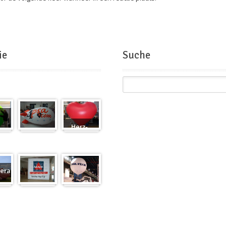
ie
Suche
Herz-
Zeppelin
Ballon
eranfertigung
eranfertigung
Würfel
Messeballons