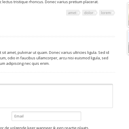
 lectus tristique rhoncus. Donec varius pretium placerat.
amet
dolor
lorem
t sit amet, pulvinar ut quam. Donec varius ultricies ligula. Sed id
um, odio in faucibus ullamcorper, arcu nisi euismod ligula, sed
ium adipiscing nec quis enim.
or de volgende keer wanneer ik een reactie plaats.