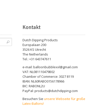
Kontakt
Dutch Dipping Products
Europalaan 200
3526 KS Utrecht
The Netherlands
Tel.: +31 643747611
e-mail: balloonbubblexxl@gmail.com
VAT: NL081110479B02
Chamber of Commerce: 3027 8119
IBAN: NL60RABO0156178966
BIC: RABONL2U
PayPal: products@dutchdipping.com
Besuchen Sie
unsere Webseite für große
Latex-Ballons!