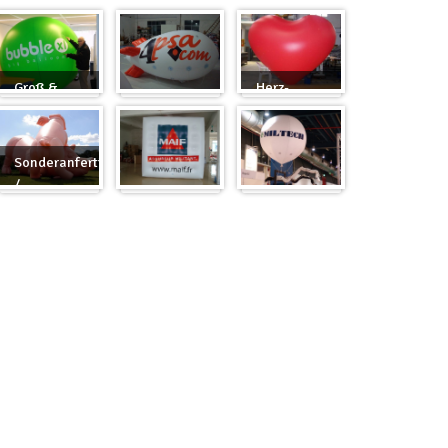
Groß &
Herz-
Rund
Zeppelin
Ballon
Sonderanfertigung
/
Sonderanfertigung
Würfel
Messeballons