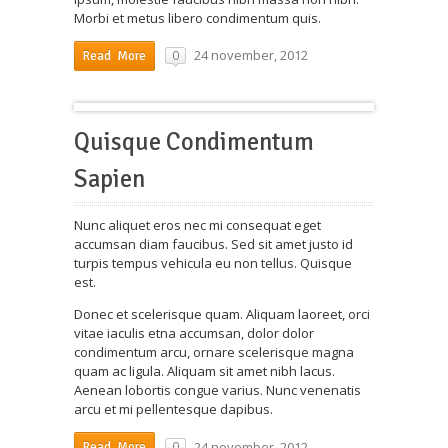
Morbi et metus libero condimentum quis.
24 november, 2012
0
Read More
Quisque Condimentum
Sapien
Nunc aliquet eros nec mi consequat eget
accumsan diam faucibus. Sed sit amet justo id
turpis tempus vehicula eu non tellus. Quisque
est.
Donec et scelerisque quam. Aliquam laoreet, orci
vitae iaculis etna accumsan, dolor dolor
condimentum arcu, ornare scelerisque magna
quam ac ligula. Aliquam sit amet nibh lacus.
Aenean lobortis congue varius. Nunc venenatis
arcu et mi pellentesque dapibus.
24 november, 2012
0
Read More