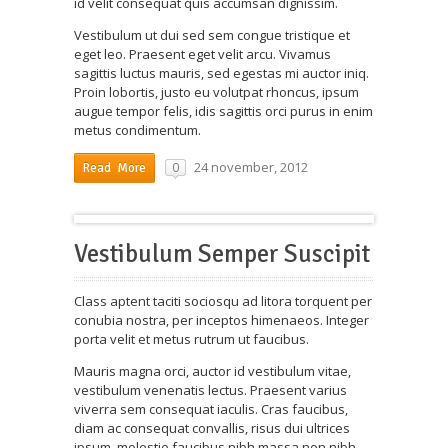
id velit consequat quis accumsan dignissim.
Vestibulum ut dui sed sem congue tristique et
eget leo. Praesent eget velit arcu. Vivamus
sagittis luctus mauris, sed egestas mi auctor iniq.
Proin lobortis, justo eu volutpat rhoncus, ipsum
augue tempor felis, idis sagittis orci purus in enim
metus condimentum.
24 november, 2012
0
Read More
Vestibulum Semper Suscipit
Class aptent taciti sociosqu ad litora torquent per
conubia nostra, per inceptos himenaeos. Integer
porta velit et metus rutrum ut faucibus.
Mauris magna orci, auctor id vestibulum vitae,
vestibulum venenatis lectus. Praesent varius
viverra sem consequat iaculis. Cras faucibus,
diam ac consequat convallis, risus dui ultrices
ipsum, molestie faucibus nibh massa non nibh.