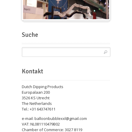
Messeballons
Suche
Kontakt
Dutch Dipping Products
Europalaan 200
3526 KS Utrecht
The Netherlands
Tel.: +31 643747611
e-mail: balloonbubblexxl@gmail.com
VAT: NL081110479B02
Chamber of Commerce: 3027 8119