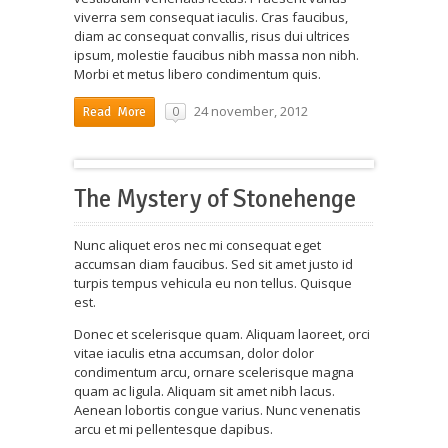
viverra sem consequat iaculis. Cras faucibus,
diam ac consequat convallis, risus dui ultrices
ipsum, molestie faucibus nibh massa non nibh.
Morbi et metus libero condimentum quis.
24 november, 2012
0
Read More
The Mystery of Stonehenge
Nunc aliquet eros nec mi consequat eget
accumsan diam faucibus. Sed sit amet justo id
turpis tempus vehicula eu non tellus. Quisque
est.
Donec et scelerisque quam. Aliquam laoreet, orci
vitae iaculis etna accumsan, dolor dolor
condimentum arcu, ornare scelerisque magna
quam ac ligula. Aliquam sit amet nibh lacus.
Aenean lobortis congue varius. Nunc venenatis
arcu et mi pellentesque dapibus.