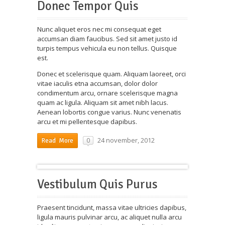
Donec Tempor Quis
Nunc aliquet eros nec mi consequat eget
accumsan diam faucibus. Sed sit amet justo id
turpis tempus vehicula eu non tellus. Quisque
est.
Donec et scelerisque quam. Aliquam laoreet, orci
vitae iaculis etna accumsan, dolor dolor
condimentum arcu, ornare scelerisque magna
quam ac ligula. Aliquam sit amet nibh lacus.
Aenean lobortis congue varius. Nunc venenatis
arcu et mi pellentesque dapibus.
24 november, 2012
0
Read More
Vestibulum Quis Purus
Praesent tincidunt, massa vitae ultricies dapibus,
ligula mauris pulvinar arcu, ac aliquet nulla arcu