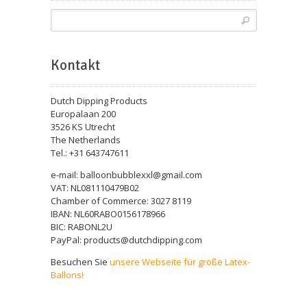
Kontakt
Dutch Dipping Products
Europalaan 200
3526 KS Utrecht
The Netherlands
Tel.: +31 643747611
e-mail: balloonbubblexxl@gmail.com
VAT: NL081110479B02
Chamber of Commerce: 3027 8119
IBAN: NL60RABO0156178966
BIC: RABONL2U
PayPal: products@dutchdipping.com
Besuchen Sie
unsere Webseite für große Latex-
Ballons!