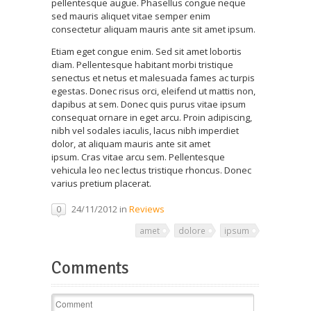
pellentesque augue. Phasellus congue neque
sed mauris aliquet vitae semper enim
consectetur aliquam mauris ante sit amet ipsum.
Etiam eget congue enim. Sed sit amet lobortis
diam. Pellentesque habitant morbi tristique
senectus et netus et malesuada fames ac turpis
egestas. Donec risus orci, eleifend ut mattis non,
dapibus at sem. Donec quis purus vitae ipsum
consequat ornare in eget arcu. Proin adipiscing,
nibh vel sodales iaculis, lacus nibh imperdiet
dolor, at aliquam mauris ante sit amet
ipsum. Cras vitae arcu sem. Pellentesque
vehicula leo nec lectus tristique rhoncus. Donec
varius pretium placerat.
24/11/2012 in
Reviews
0
amet
dolore
ipsum
Comments