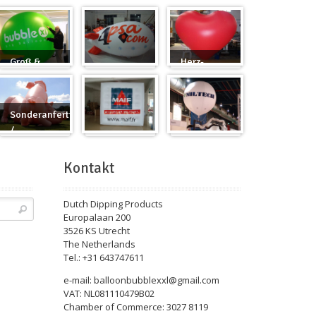
Groß &
Herz-
Rund
Zeppelin
Ballon
Sonderanfertigung
/
Sonderanfertigung
Würfel
Messeballons
Kontakt
Dutch Dipping Products
Europalaan 200
3526 KS Utrecht
The Netherlands
Tel.: +31 643747611
e-mail: balloonbubblexxl@gmail.com
VAT: NL081110479B02
Chamber of Commerce: 3027 8119