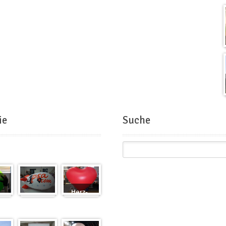
ie
Suche
Herz-
Zeppelin
Ballon