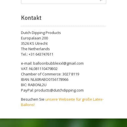
Kontakt
Dutch Dipping Products
Europalaan 200
3526 KS Utrecht
The Netherlands
Tel.: +31 643747611
e-mail: balloonbubblexxl@gmail.com
VAT: NL081110479B02
Chamber of Commerce: 3027 8119
IBAN: NL60RABO0156178966
BIC: RABONL2U
PayPal: products@dutchdipping.com
Besuchen Sie
unsere Webseite für große Latex-
Ballons!