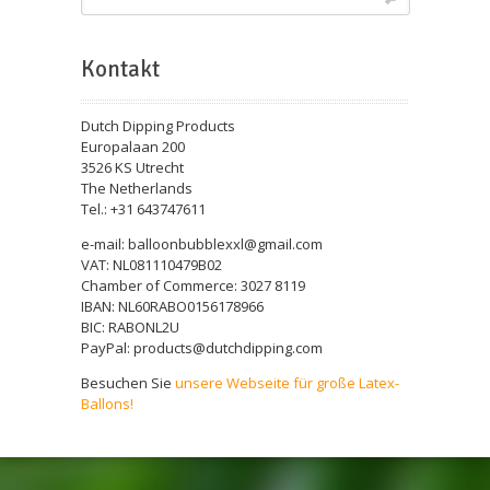
Kontakt
Dutch Dipping Products
Europalaan 200
3526 KS Utrecht
The Netherlands
Tel.: +31 643747611
e-mail: balloonbubblexxl@gmail.com
VAT: NL081110479B02
Chamber of Commerce: 3027 8119
IBAN: NL60RABO0156178966
BIC: RABONL2U
PayPal: products@dutchdipping.com
Besuchen Sie
unsere Webseite für große Latex-
Ballons!