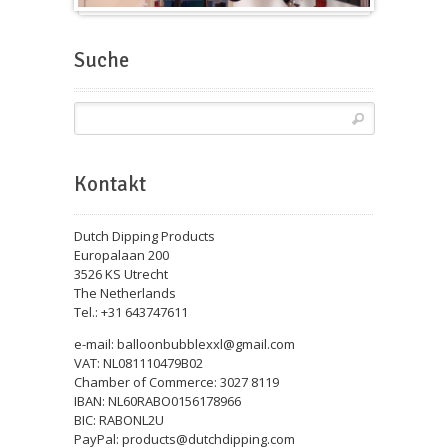
Messeballons
Suche
Kontakt
Dutch Dipping Products
Europalaan 200
3526 KS Utrecht
The Netherlands
Tel.: +31 643747611
e-mail: balloonbubblexxl@gmail.com
VAT: NL081110479B02
Chamber of Commerce: 3027 8119
IBAN: NL60RABO0156178966
BIC: RABONL2U
PayPal: products@dutchdipping.com