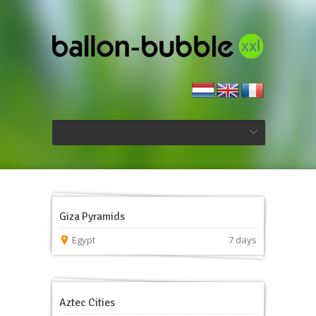
Giza Pyramids
Egypt
7 days
Aztec Cities