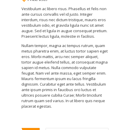
Vestibulum ac libero risus. Phasellus et felis non
ante cursus convallis vel id justo. Integer
interdum, risus nec dictum tristique, mauris eros
vestibulum odio, et gravida ligula nunc sit amet
augue. Sed et ligula in augue consequat pretium.
Praesent lectus ligula, molestie in facilisis.
Nullam tempor, magna ac tempus rutrum, quam
metus pharetra enim, at luctus tortor sapien eget
eros. Morbi mattis, arcu nec semper aliquet,
tortor augue eleifend tellus, at consequat magna
sapien id metus. Nulla commodo vulputate
feugiat. Nam vel ante massa, eget semper enim.
Mauris fermentum ipsum eu lacus fringilla
dignissim. Curabitur eget ante tellus. Vestibulum
ante ipsum primis in faucibus orci luctus et
ultrices posuere cubilia Curae; Morbi tincidunt
rutrum quam sed varius. In ut libero quis neque
placerat egestas.