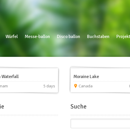
Würfel
Messe-ballon
Disco ballon
Buchstaben
Projekt
 Waterfall
Moraine Lake
tnam
5 days
Canada
ie
Suche