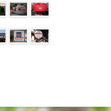
Herz-
Zeppelin
Ballon
eranfertigung
eranfertigung
Würfel
Messeballons