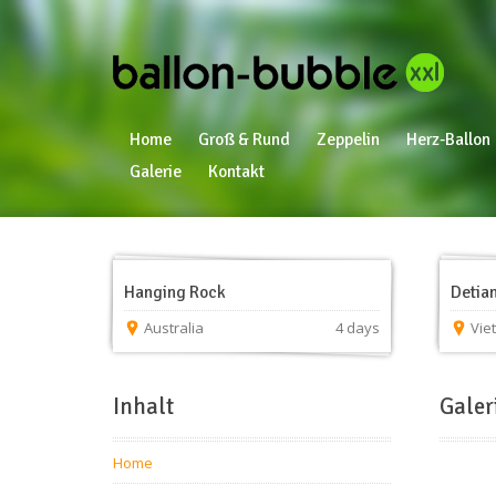
Home
Groß & Rund
Zeppelin
Herz-Ballon
Galerie
Kontakt
Hanging Rock
Detian
Australia
4 days
Vie
Inhalt
Galer
Home