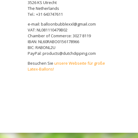
3526 KS Utrecht
The Netherlands
Tel.: +31 643747611
e-mail: balloonbubblexxl@gmail.com
VAT: NL081110479B02
Chamber of Commerce: 3027 8119
IBAN: NL60RABO0156178966
BIC: RABONL2U
PayPal: products@dutchdipping.com
Besuchen Sie
unsere Webseite für große
Latex-Ballons!