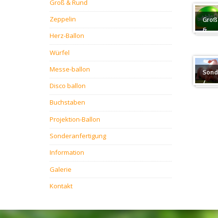
Groß & Rund
Zeppelin
Groß
&
Herz-Ballon
Rund
Würfel
Messe-ballon
Sond
/
Disco ballon
Sond
Buchstaben
Projektion-Ballon
Sonderanfertigung
Information
Galerie
Kontakt